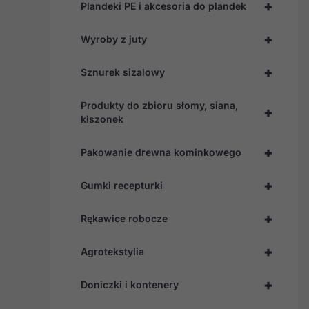
+
Plandeki PE i akcesoria do plandek
+
Wyroby z juty
+
Sznurek sizalowy
Produkty do zbioru słomy, siana,
+
kiszonek
+
Pakowanie drewna kominkowego
+
Gumki recepturki
+
Rękawice robocze
+
Agrotekstylia
+
Doniczki i kontenery