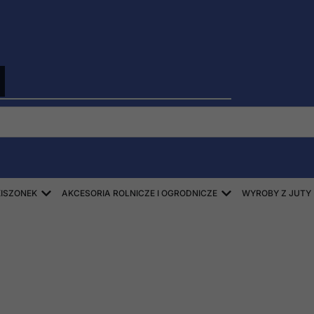
Open ZBIÓR SŁOMY, SIANA, KISZONEK
Open AKCESORIA
KISZONEK
AKCESORIA ROLNICZE I OGRODNICZE
WYROBY Z JUTY