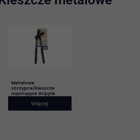
Metalowe
szczypce/kleszcze
napinające Gripple
Więcej