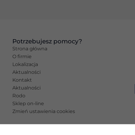
najlepiej podczas
twojego
przejścia na nią.
Jeśli odrzucisz te
pliki cookie,
niektóre funkcje
znikną ze strony
Potrzebujesz pomocy?
internetowej.
Strona główna
O firmie
Lokalizacja
Marketing
Aktualności
Udostępniając
swoje
Kontakt
zainteresowania i
Aktualności
zachowania
Rodo
podczas
odwiedzania naszej
Sklep on-line
strony, zwiększasz
Zmień ustawienia cookies
szansę na
zobaczenie
spersonalizowanych
treści i ofert.