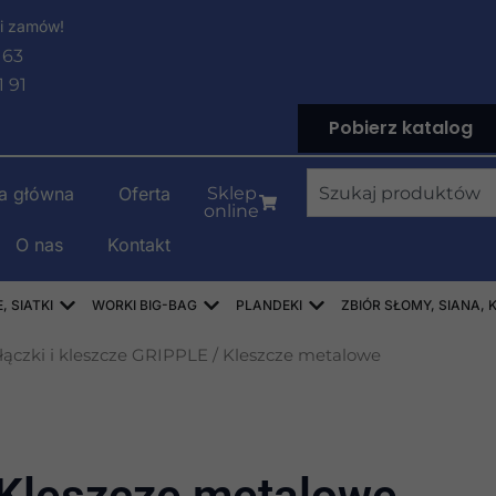
i zamów!
 63
1 91
Pobierz katalog
Wyszukiwanie
na główna
Oferta
Sklep
online
O nas
Kontakt
LENOWE
Open WORKI RASZLOWE, AŻUROWE, SIATKI
Open WORKI BIG-BAG
Open PLANDEKI
 SIATKI
WORKI BIG-BAG
PLANDEKI
ZBIÓR SŁOMY, SIANA, 
łączki i kleszcze GRIPPLE
/ Kleszcze metalowe
Kleszcze metalowe