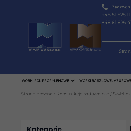
Przejdź
Zadzwoń 
do
+48 81 825 11
treści
+48 81 826 4
Stro
Open WORKI POLIPROPY
WORKI POLIPROPYLENOWE
WORKI RASZLOWE, AŻUROWE,
Strona główna
/
Konstrukcje sadownicze
/
Szybkoz
Kategorie