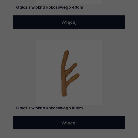
internetowa
Gałąź z włókna kokosowego 40cm
działała jak
najlepiej
podczas
Więcej
twojego
przejścia na nią.
Jeśli odrzucisz
te pliki cookie,
niektóre funkcje
znikną ze strony
internetowej.
Marketing
Udostępniając
swoje
zainteresowania i
zachowania
podczas
Gałąź z włókna kokosowego 80cm
odwiedzania naszej
strony, zwiększasz
szansę na
Więcej
zobaczenie
spersonalizowanych
treści i ofert.