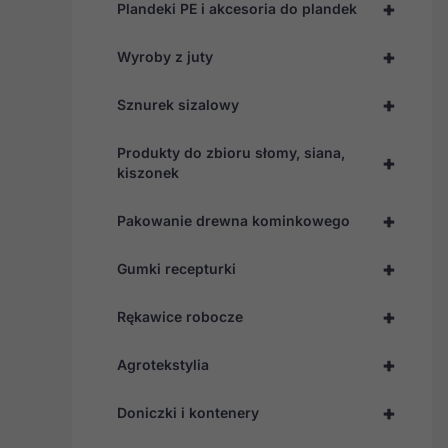
+
Plandeki PE i akcesoria do plandek
+
Wyroby z juty
+
Sznurek sizalowy
Produkty do zbioru słomy, siana,
+
kiszonek
+
Pakowanie drewna kominkowego
+
Gumki recepturki
+
Rękawice robocze
+
Agrotekstylia
+
Doniczki i kontenery