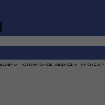
Open ZBIÓR SŁOMY, SIANA, KISZONEK
Open AKCESORIA
KISZONEK
AKCESORIA ROLNICZE I OGRODNICZE
WYROBY Z JUTY