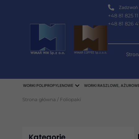
Przejdź
Zadzwoń 
do
+48 81 825 11
treści
+48 81 826 4
Stro
Open WORKI POLIPROPY
WORKI POLIPROPYLENOWE
WORKI RASZLOWE, AŻUROWE,
Strona główna
/ Foliopaki
Kategorie