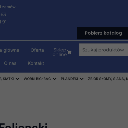
i zamów!
 63
1 91
Pobierz katalog
Wyszukiwanie
na główna
Oferta
Sklep
online
O nas
Kontakt
LENOWE
Open WORKI RASZLOWE, AŻUROWE, SIATKI
Open WORKI BIG-BAG
Open PLANDEKI
 SIATKI
WORKI BIG-BAG
PLANDEKI
ZBIÓR SŁOMY, SIANA, 
Foliopaki