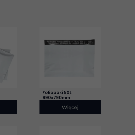
Foliopaki 8XL
690x790mm
Więcej