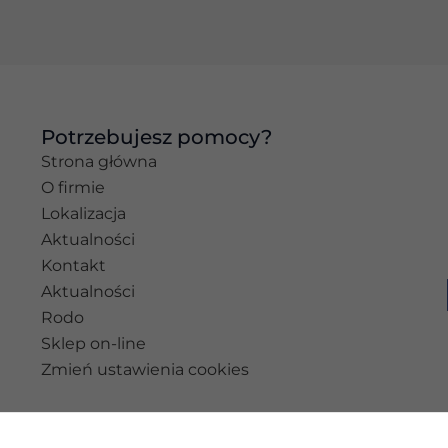
najlepiej podczas
twojego
przejścia na nią.
Jeśli odrzucisz te
pliki cookie,
niektóre funkcje
znikną ze strony
Potrzebujesz pomocy?
internetowej.
Strona główna
O firmie
Lokalizacja
Marketing
Aktualności
Udostępniając
swoje
Kontakt
zainteresowania i
Aktualności
zachowania
Rodo
podczas
odwiedzania naszej
Sklep on-line
strony, zwiększasz
Zmień ustawienia cookies
szansę na
zobaczenie
spersonalizowanych
treści i ofert.