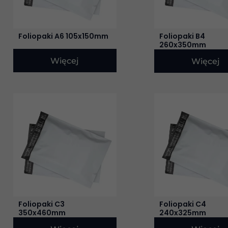
Foliopaki A6 105x150mm
Foliopaki B4
260x350mm
Więcej
Więcej
Foliopaki C3
Foliopaki C4
350x460mm
240x325mm