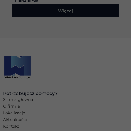
internetowej.
600x400mm
Więcej
Marketing
Udostępniając
swoje
zainteresowania i
zachowania
podczas
odwiedzania naszej
strony, zwiększasz
szansę na
zobaczenie
spersonalizowanych
treści i ofert.
Potrzebujesz pomocy?
Strona główna
O firmie
Lokalizacja
Aktualności
Kontakt