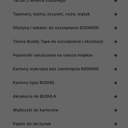
+
Tyczki z włókna szklanego
+
Tapenery, taśmy, zszywki, noże, wężyk
+
Gilotyna i sekator do szczepienia SCIONON
+
Taśma Buddy Tape do szczepienia i okulizacji
+
Pojemniki celulozowe na owoce miękkie
+
Kartony wykrojne bez zamknięcia 600X400
+
Kartony typu BUSHEL
+
Akcesoria do BUSHLA
+
Wytłoczki do kartonów
+
Papier do skrzynek