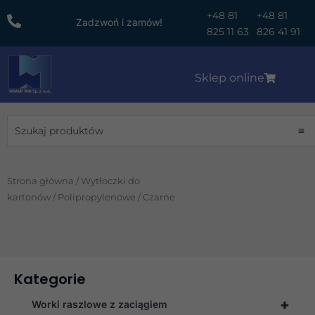
Przejdź
+48 81
+48 81
Zadzwoń i zamów!
do
825 11 63
826 41 91
treści
Sklep online
Wyszukiwanie
Strona główna
/
Wytłoczki do
kartonów
/
Polipropylenowe
/ Czarne
Kategorie
+
Worki raszlowe z zaciągiem