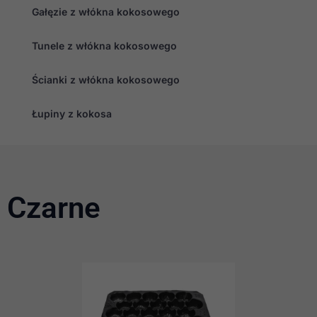
Gałęzie z włókna kokosowego
Tunele z włókna kokosowego
Ścianki z włókna kokosowego
Łupiny z kokosa
Konieczne
Te pliki cookie
nie są
Czarne
opcjonalne. Są
one potrzebne
do
funkcjonowania
strony
internetowej.
Statystyka