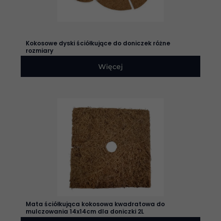
one potrzebne
do
funkcjonowania
strony
internetowej.
Kokosowe dyski ściółkujące do doniczek różne
rozmiary
Więcej
Statystyka
Abyśmy mogli
poprawić
funkcjonalność
i strukturę
strony
internetowej,
na podstawie
tego, jak
strona jest
używana.
Doświadczenie
Aby nasza
Mata ściółkująca kokosowa kwadratowa do
strona
mulczowania 14x14cm dla doniczki 2L
internetowa