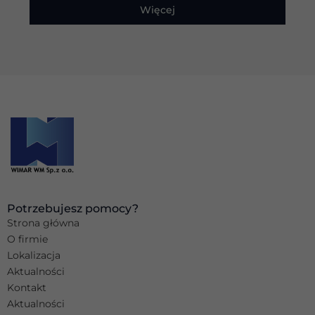
Więcej
Marketing
Udostępniając
swoje
zainteresowania i
zachowania
podczas
odwiedzania naszej
strony, zwiększasz
szansę na
zobaczenie
spersonalizowanych
treści i ofert.
Potrzebujesz pomocy?
Strona główna
O firmie
Lokalizacja
Aktualności
Kontakt
Aktualności