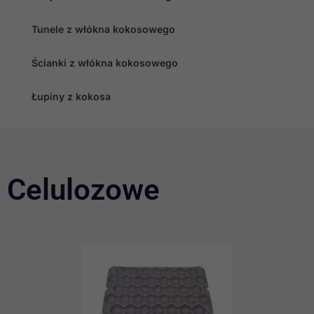
Tunele z włókna kokosowego
Ścianki z włókna kokosowego
Łupiny z kokosa
Konieczne
Te pliki cookie
Celulozowe
nie są
opcjonalne. Są
one potrzebne
do
funkcjonowania
strony
internetowej.
Statystyka
Abyśmy mogli