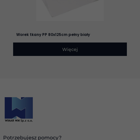
Doświadczenie
Aby nasza
strona
Worek tkany PP 80x125cm pełny biały
internetowa
działała jak
najlepiej
Więcej
podczas
twojego
przejścia na nią.
Jeśli odrzucisz
te pliki cookie,
niektóre funkcje
znikną ze strony
internetowej.
Marketing
Udostępniając
swoje
zainteresowania i
zachowania
podczas
Potrzebujesz pomocy?