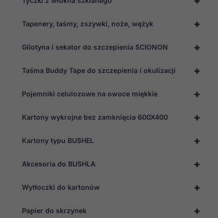
+
Tyczki z włókna szklanego
+
Tapenery, taśmy, zszywki, noże, wężyk
+
Gilotyna i sekator do szczepienia SCIONON
+
Taśma Buddy Tape do szczepienia i okulizacji
+
Pojemniki celulozowe na owoce miękkie
+
Kartony wykrojne bez zamknięcia 600X400
+
Kartony typu BUSHEL
+
Akcesoria do BUSHLA
+
Wytłoczki do kartonów
+
Papier do skrzynek