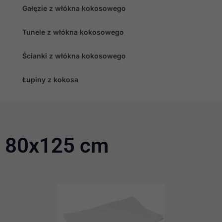
Gałęzie z włókna kokosowego
Tunele z włókna kokosowego
Konieczne
Te pliki cookie
nie są
Ścianki z włókna kokosowego
opcjonalne. Są
one potrzebne
Łupiny z kokosa
do
funkcjonowania
strony
internetowej.
Statystyka
80x125 cm
Abyśmy mogli
poprawić
funkcjonalność
i strukturę
strony
internetowej,
na podstawie
tego, jak
strona jest
używana.