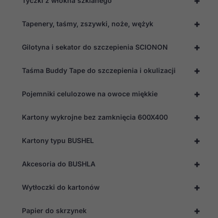
+
Tyczki z włókna szklanego
+
Tapenery, taśmy, zszywki, noże, wężyk
+
Gilotyna i sekator do szczepienia SCIONON
+
Taśma Buddy Tape do szczepienia i okulizacji
+
Pojemniki celulozowe na owoce miękkie
+
Kartony wykrojne bez zamknięcia 600X400
+
Kartony typu BUSHEL
+
Akcesoria do BUSHLA
+
Wytłoczki do kartonów
+
Papier do skrzynek