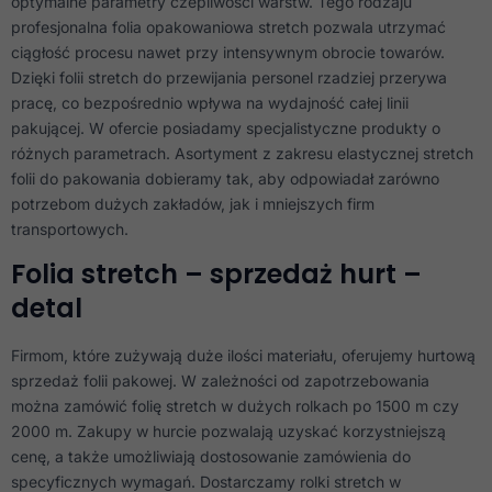
optymalne parametry czepliwości warstw. Tego rodzaju
strony, zwiększasz
szansę na
profesjonalna folia opakowaniowa stretch pozwala utrzymać
zobaczenie
ciągłość procesu nawet przy intensywnym obrocie towarów.
spersonalizowanych
Dzięki folii stretch do przewijania personel rzadziej przerywa
treści i ofert.
pracę, co bezpośrednio wpływa na wydajność całej linii
pakującej. W ofercie posiadamy specjalistyczne produkty o
różnych parametrach. Asortyment z zakresu elastycznej stretch
folii do pakowania dobieramy tak, aby odpowiadał zarówno
potrzebom dużych zakładów, jak i mniejszych firm
transportowych.
Folia stretch – sprzedaż hurt –
detal
Firmom, które zużywają duże ilości materiału, oferujemy hurtową
sprzedaż folii pakowej. W zależności od zapotrzebowania
można zamówić folię stretch w dużych rolkach po 1500 m czy
2000 m. Zakupy w hurcie pozwalają uzyskać korzystniejszą
cenę, a także umożliwiają dostosowanie zamówienia do
specyficznych wymagań. Dostarczamy rolki stretch w