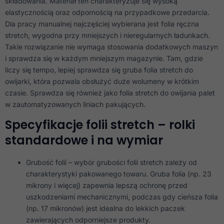
składowania. Materiał ten charakteryzuje się wysoką
elastycznością oraz odpornością na przypadkowe przedarcia.
Dla pracy manualnej najczęściej wybierana jest folia ręczna
Konieczne
stretch, wygodna przy mniejszych i nieregularnych ładunkach.
Te pliki cookie
nie są
Takie rozwiązanie nie wymaga stosowania dodatkowych maszyn
opcjonalne. Są
i sprawdza się w każdym mniejszym magazynie. Tam, gdzie
one potrzebne
liczy się tempo, lepiej sprawdza się gruba folia stretch do
do
funkcjonowania
owijarki, która pozwala obsłużyć duże wolumeny w krótkim
strony
czasie. Sprawdza się również jako folia stretch do owijania palet
internetowej.
w zautomatyzowanych liniach pakujących.
Specyfikacje folii stretch – rolki
Statystyka
standardowe i na wymiar
Abyśmy mogli
poprawić
funkcjonalność
Grubość folii – wybór grubości folii stretch zależy od
i strukturę
strony
charakterystyki pakowanego towaru. Gruba folia (np. 23
internetowej,
mikrony i więcej) zapewnia lepszą ochronę przed
na podstawie
uszkodzeniami mechanicznymi, podczas gdy cieńsza folia
tego, jak
strona jest
(np. 17 mikronów) jest idealna do lekkich paczek
używana.
zawierających odporniejsze produkty.