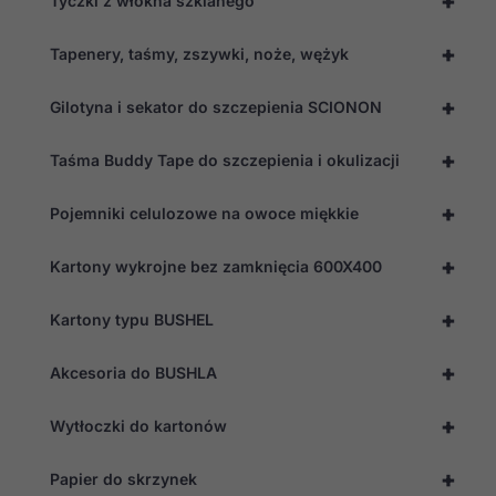
+
Tyczki z włókna szklanego
+
Tapenery, taśmy, zszywki, noże, wężyk
+
Gilotyna i sekator do szczepienia SCIONON
+
Taśma Buddy Tape do szczepienia i okulizacji
+
Pojemniki celulozowe na owoce miękkie
+
Kartony wykrojne bez zamknięcia 600X400
+
Kartony typu BUSHEL
+
Akcesoria do BUSHLA
+
Wytłoczki do kartonów
+
Papier do skrzynek