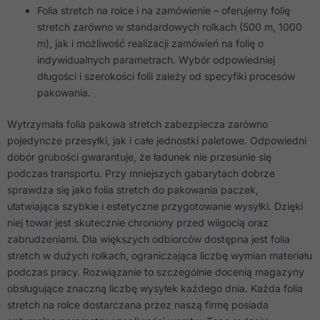
Folia stretch na rolce i na zamówienie – oferujemy folię
stretch zarówno w standardowych rolkach (500 m, 1000
Doświadczenie
m), jak i możliwość realizacji zamówień na folię o
Aby nasza
strona
indywidualnych parametrach. Wybór odpowiedniej
internetowa
długości i szerokości folii zależy od specyfiki procesów
działała jak
pakowania.
najlepiej
podczas
twojego
Wytrzymała folia pakowa stretch zabezpiecza zarówno
przejścia na nią.
pojedyncze przesyłki, jak i całe jednostki paletowe. Odpowiedni
Jeśli odrzucisz
te pliki cookie,
dobór grubości gwarantuje, że ładunek nie przesunie się
niektóre funkcje
podczas transportu. Przy mniejszych gabarytach dobrze
znikną ze strony
sprawdza się jako folia stretch do pakowania paczek,
internetowej.
ułatwiająca szybkie i estetyczne przygotowanie wysyłki. Dzięki
niej towar jest skutecznie chroniony przed wilgocią oraz
Marketing
zabrudzeniami. Dla większych odbiorców dostępna jest folia
Udostępniając
stretch w dużych rolkach, ograniczająca liczbę wymian materiału
swoje
podczas pracy. Rozwiązanie to szczególnie docenią magazyny
zainteresowania i
zachowania
obsługujące znaczną liczbę wysyłek każdego dnia. Każda folia
podczas
stretch na rolce dostarczana przez naszą firmę posiada
odwiedzania naszej