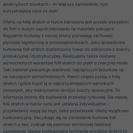
atrakcyjnych stawkach – im większe zamówienie, tym
korzystniejsza cena za metr.
Oferta na folię stretch w hurcie kierowana jest przede wszystkim
do firm o dużym zapotrzebowaniu na materiały pakujące.
Regularne dostawy z naszej strony pozwalają zachować
płynność logistyczną w przedsiębiorstwach. Jako sprawdzona
hurtownia folii stretch dostarczamy towar do odbiorców z branży
produkcyjnej i dystrybucyjnej. Realizujemy także dostawy
wzmocnionych wariantów folii stretch do palet o znacznej masie.
Taki materiał gwarantuje stabilność najcięższych ładunków np.
na naczepach samochodowych. Klienci często pytają o folię
stretch i gdzie kupić ją w najkorzystniejszych warunkach
cenowych, aby maksymalnie obniżyć koszty operacyjne. To
informacja istotna dla budowania przewagi rynkowej. Dla naszej
folii stretch w hurcie cena jest ustalana indywidualnie –
przykładamy wagę do tego, żeby przedstawić ofertę wyjątkowo
konkurencyjną. Decydując się na zamówienie hurtowe folii
stretch u nas, zyskuje się pewność terminowej realizacji
zamówienia. Nasza profesjonalna hurtownia wyrobów stretch to