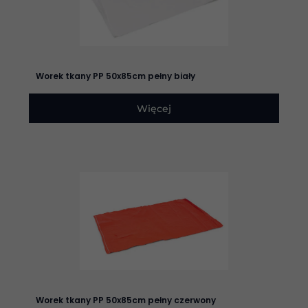
Worek tkany PP 50x85cm pełny biały
Konieczne
Te pliki cookie
nie są
Więcej
opcjonalne. Są
one potrzebne
do
funkcjonowania
strony
internetowej.
Statystyka
Abyśmy mogli
poprawić
funkcjonalność
i strukturę
strony
internetowej,
Worek tkany PP 50x85cm pełny czerwony
na podstawie