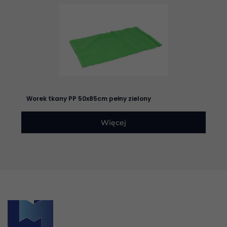
zachowania
podczas
odwiedzania naszej
strony, zwiększasz
szansę na
zobaczenie
spersonalizowanych
treści i ofert.
Worek tkany PP 50x85cm pełny zielony
Więcej