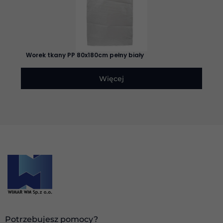
Doświadczenie
Aby nasza
strona
Worek tkany PP 80x180cm pełny biały
internetowa
działała jak
najlepiej
Więcej
podczas
twojego
przejścia na nią.
Jeśli odrzucisz
te pliki cookie,
niektóre funkcje
znikną ze strony
internetowej.
Marketing
Udostępniając
swoje
zainteresowania i
zachowania
podczas
Potrzebujesz pomocy?