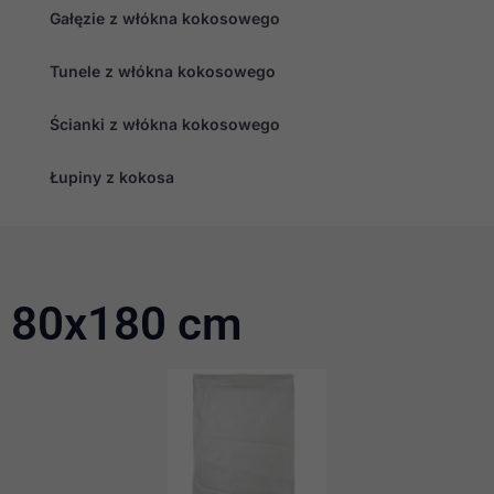
Gałęzie z włókna kokosowego
Tunele z włókna kokosowego
Konieczne
Te pliki cookie
nie są
Ścianki z włókna kokosowego
opcjonalne. Są
one potrzebne
Łupiny z kokosa
do
funkcjonowania
strony
internetowej.
Statystyka
80x180 cm
Abyśmy mogli
poprawić
funkcjonalność
i strukturę
strony
internetowej,
na podstawie
tego, jak
strona jest
używana.