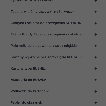
+
Tyczki z włókna szklanego
+
Tapenery, taśmy, zszywki, noże, wężyk
+
Gilotyna i sekator do szczepienia SCIONON
+
Taśma Buddy Tape do szczepienia i okulizacji
+
Pojemniki celulozowe na owoce miękkie
+
Kartony wykrojne bez zamknięcia 600X400
+
Kartony typu BUSHEL
+
Akcesoria do BUSHLA
+
Wytłoczki do kartonów
+
Papier do skrzynek