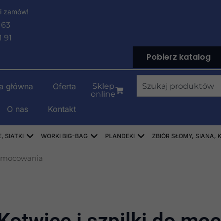
i zamów!
 63
1 91
Pobierz katalog
Wyszukiwanie
na główna
Oferta
Sklep
online
O nas
Kontakt
LENOWE
Open WORKI RASZLOWE, AŻUROWE, SIATKI
Open WORKI BIG-BAG
Open PLANDEKI
 SIATKI
WORKI BIG-BAG
PLANDEKI
ZBIÓR SŁOMY, SIANA, 
do mocowania
Kotwice i szpilki do mo