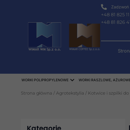
Przejdź
Zadzwoń 
do
+48 81 825 11
treści
+48 81 826 4
Stro
Open WORKI POLIPROPY
WORKI POLIPROPYLENOWE
WORKI RASZLOWE, AŻUROWE,
Strona główna
/
Agrotekstylia
/ Kotwice i szpilki 
Kategorie