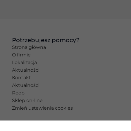
najlepiej podczas
twojego
przejścia na nią.
Jeśli odrzucisz te
pliki cookie,
niektóre funkcje
znikną ze strony
Potrzebujesz pomocy?
internetowej.
Strona główna
O firmie
Lokalizacja
Marketing
Aktualności
Udostępniając
swoje
Kontakt
zainteresowania i
Aktualności
zachowania
Rodo
podczas
odwiedzania naszej
Sklep on-line
strony, zwiększasz
Zmień ustawienia cookies
szansę na
zobaczenie
spersonalizowanych
treści i ofert.