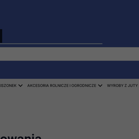
Open ZBIÓR SŁOMY, SIANA, KISZONEK
Open AKCESORIA
KISZONEK
AKCESORIA ROLNICZE I OGRODNICZE
WYROBY Z JUTY
cowania