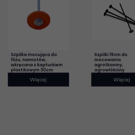
Szpilka mocująca do
Szpilki 19cm do
flizu, namiotów,
mocowania
wkręcana z kapturkiem
agrotkaniny,
plastikowym 30cm
agrowłókniny
Więcej
Więcej