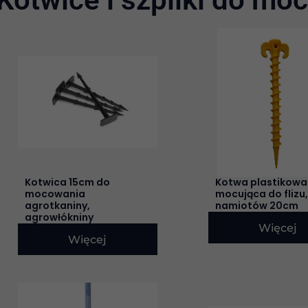
Kotwica 15cm do
Kotwa plastikowa
mocowania
mocująca do flizu,
agrotkaniny,
namiotów 20cm
agrowłókniny
Więcej
Więcej