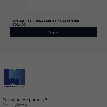
Doświadczenie
Aby nasza
Wytłoczki celulozowe naturalne do kartonu
strona
600x400mm
internetowa
działała jak
Więcej
najlepiej
podczas
twojego
przejścia na nią.
Jeśli odrzucisz
te pliki cookie,
niektóre funkcje
znikną ze strony
internetowej.
Marketing
Udostępniając
swoje
zainteresowania i
zachowania
Potrzebujesz pomocy?
podczas
Strona główna
odwiedzania naszej