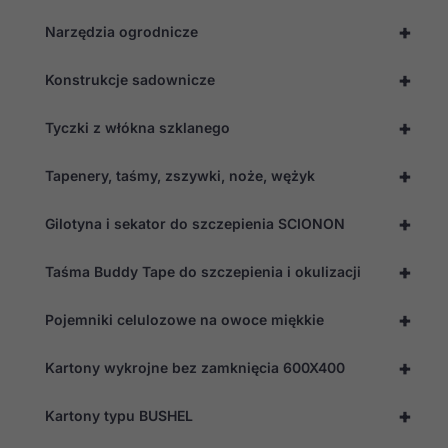
strony
+
internetowej.
Narzędzia ogrodnicze
+
Konstrukcje sadownicze
Statystyka
Abyśmy mogli
+
Tyczki z włókna szklanego
poprawić
funkcjonalność
i strukturę
+
Tapenery, taśmy, zszywki, noże, wężyk
strony
internetowej,
na podstawie
+
Gilotyna i sekator do szczepienia SCIONON
tego, jak
strona jest
używana.
+
Taśma Buddy Tape do szczepienia i okulizacji
+
Pojemniki celulozowe na owoce miękkie
Doświadczenie
Aby nasza
+
strona
Kartony wykrojne bez zamknięcia 600X400
internetowa
działała jak
+
Kartony typu BUSHEL
najlepiej
podczas