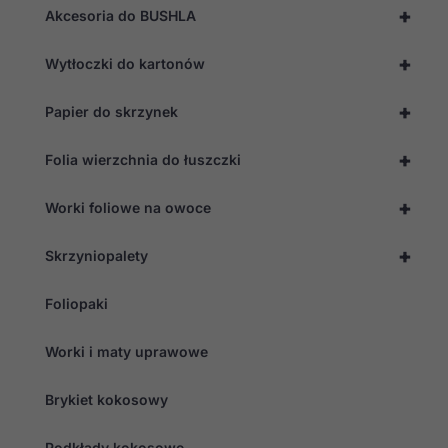
twojego
+
Akcesoria do BUSHLA
przejścia na nią.
Jeśli odrzucisz
te pliki cookie,
+
Wytłoczki do kartonów
niektóre funkcje
znikną ze strony
internetowej.
+
Papier do skrzynek
+
Folia wierzchnia do łuszczki
Marketing
Udostępniając
swoje
+
Worki foliowe na owoce
zainteresowania i
zachowania
+
podczas
Skrzyniopalety
odwiedzania naszej
strony, zwiększasz
Foliopaki
szansę na
zobaczenie
spersonalizowanych
Worki i maty uprawowe
treści i ofert.
Brykiet kokosowy
Podkłady kokosowe