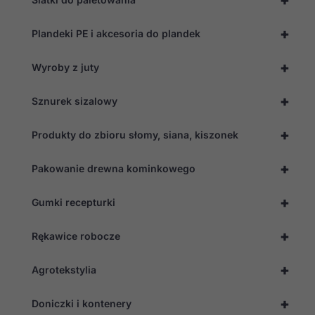
+
Plandeki PE i akcesoria do plandek
+
Wyroby z juty
+
Sznurek sizalowy
+
Produkty do zbioru słomy, siana, kiszonek
+
Pakowanie drewna kominkowego
+
Gumki recepturki
+
Rękawice robocze
Konieczne
Te pliki cookie
nie są
+
Agrotekstylia
opcjonalne. Są
one potrzebne
do
+
Doniczki i kontenery
funkcjonowania