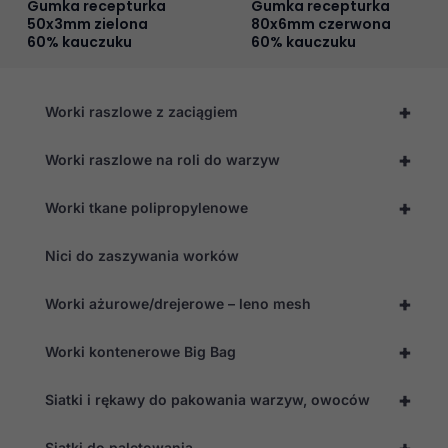
Gumka recepturka
Gumka recepturka
50x3mm zielona
80x6mm czerwona
60% kauczuku
60% kauczuku
+
Worki raszlowe z zaciągiem
+
Worki raszlowe na roli do warzyw
+
Worki tkane polipropylenowe
Nici do zaszywania worków
+
Worki ażurowe/drejerowe – leno mesh
+
Worki kontenerowe Big Bag
+
Siatki i rękawy do pakowania warzyw, owoców
+
Siatki do paletowania