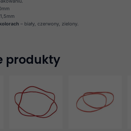
 pakowaniu.
70mm
 1,5mm
kolorach
– biały, czerwony, zielony.
 produkty