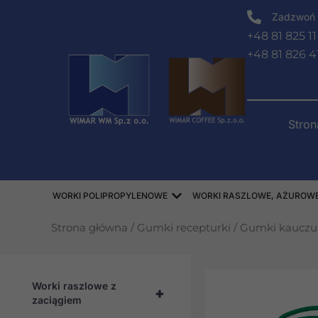
Przejdź
Zadzwoń 
do
+48 81 825 11
treści
+48 81 826 4
Stro
Open WORKI POLIPROPY
WORKI POLIPROPYLENOWE
WORKI RASZLOWE, AŻUROWE,
Strona główna
/
Gumki recepturki
/
Gumki kaucz
Worki raszlowe z
+
zaciągiem