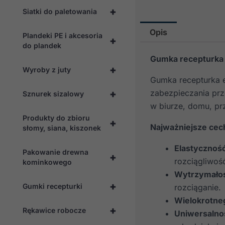
+
Siatki do paletowania
Opis
Plandeki PE i akcesoria
+
do plandek
Gumka recepturka 
+
Wyroby z juty
Gumka recepturka e
+
zabezpieczania prz
Sznurek sizalowy
w biurze, domu, prz
Produkty do zbioru
+
Najważniejsze cec
słomy, siana, kiszonek
Elastycznoś
Pakowanie drewna
+
rozciągliwoś
kominkowego
Wytrzymało
+
Gumki recepturki
rozciąganie.
Wielokrotne
+
Rękawice robocze
Uniwersalno