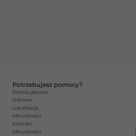
Doświadczenie
Aby nasza strona
internetowa
działała jak
najlepiej podczas
twojego
przejścia na nią.
Jeśli odrzucisz te
pliki cookie,
niektóre funkcje
znikną ze strony
internetowej.
Potrzebujesz pomocy?
Marketing
Strona główna
Udostępniając
O firmie
swoje
zainteresowania i
Lokalizacja
zachowania
Aktualności
podczas
Kontakt
odwiedzania naszej
strony, zwiększasz
Aktualności