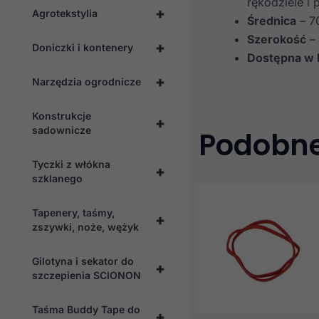
rękodziele i
+
Agrotekstylia
Średnica
– 
Szerokość
–
+
Doniczki i kontenery
Dostępna w 
+
Narzędzia ogrodnicze
Konstrukcje
+
sadownicze
Podobne
Tyczki z włókna
+
szklanego
Tapenery, taśmy,
+
zszywki, noże, wężyk
Gilotyna i sekator do
+
szczepienia SCIONON
Taśma Buddy Tape do
+