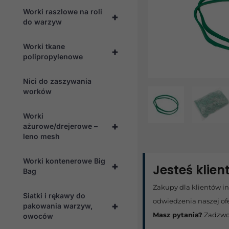
Worki raszlowe na roli
+
do warzyw
Worki tkane
+
polipropylenowe
Nici do zaszywania
worków
Worki
+
ażurowe/drejerowe –
leno mesh
Worki kontenerowe Big
+
Jesteś klie
Bag
Zakupy dla klientów i
Siatki i rękawy do
odwiedzenia naszej of
+
pakowania warzyw,
Masz pytania?
Zadzwo
owoców