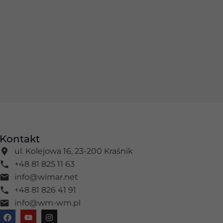
Kontakt
ul. Kolejowa 16, 23-200 Kraśnik
+48 81 825 11 63
info@wimar.net
+48 81 826 41 91
info@wm-wm.pl
F
Y
I
a
o
n