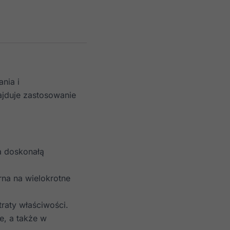
nia i
ajduje zastosowanie
a doskonałą
rna na wielokrotne
raty właściwości.
, a także w