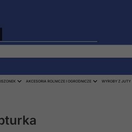
Open ZBIÓR SŁOMY, SIANA, KISZONEK
Open AKCESORIA
KISZONEK
AKCESORIA ROLNICZE I OGRODNICZE
WYROBY Z JUTY
pturka