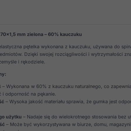
70×1,5 mm zielona – 60% kauczuku
lastyczna pętelka wykonana z kauczuku, używana do spina
edmiotów. Dzięki swojej rozciągliwości i wytrzymałości zn
emyśle i rękodziele.
hy:
ć
– Wykonana w 60% z kauczuku naturalnego, co zapewni
ć i odporność na pękanie.
ść
– Wysoka jakość materiału sprawia, że gumka jest odpo
go użytku
– Nadaje się do wielokrotnego stosowania bez ut
ść
– Może być wykorzystywana w biurze, domu, magazynie