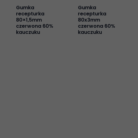
Gumka
Gumka
recepturka
recepturka
80×1,5mm
80x3mm
czerwona 60%
czerwona 60%
kauczuku
kauczuku
Konieczne
Te pliki cookie
nie są