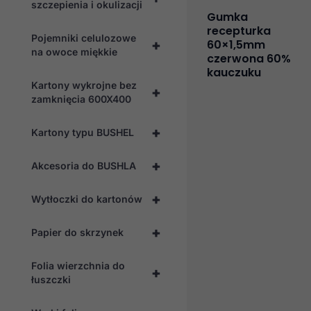
szczepienia i okulizacji
Gumka
recepturka
Pojemniki celulozowe
+
60×1,5mm
na owoce miękkie
czerwona 60%
kauczuku
Kartony wykrojne bez
+
zamknięcia 600X400
+
Kartony typu BUSHEL
+
Akcesoria do BUSHLA
+
Wytłoczki do kartonów
+
Papier do skrzynek
Folia wierzchnia do
+
łuszczki