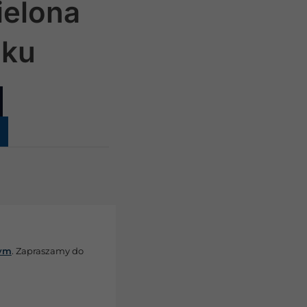
ielona
uku
wym
. Zapraszamy do