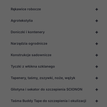
nie są
opcjonalne. Są
+
one potrzebne
Rękawice robocze
do
funkcjonowania
+
Agrotekstylia
strony
internetowej.
+
Doniczki i kontenery
Statystyka
+
Narzędzia ogrodnicze
Abyśmy mogli
poprawić
funkcjonalność
+
Konstrukcje sadownicze
i strukturę
strony
internetowej,
+
Tyczki z włókna szklanego
na podstawie
tego, jak
+
strona jest
Tapenery, taśmy, zszywki, noże, wężyk
używana.
+
Gilotyna i sekator do szczepienia SCIONON
Doświadczenie
+
Taśma Buddy Tape do szczepienia i okulizacji
Aby nasza
strona