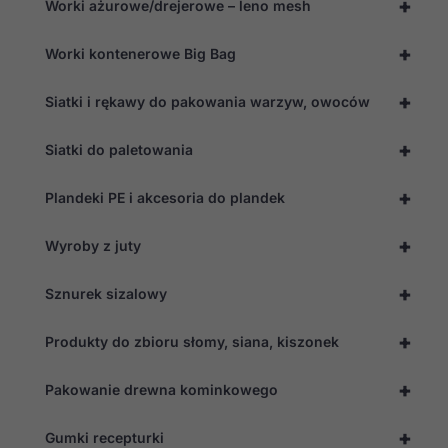
+
Worki ażurowe/drejerowe – leno mesh
+
Worki kontenerowe Big Bag
+
Siatki i rękawy do pakowania warzyw, owoców
+
Siatki do paletowania
+
Plandeki PE i akcesoria do plandek
+
Wyroby z juty
+
Sznurek sizalowy
+
Produkty do zbioru słomy, siana, kiszonek
+
Pakowanie drewna kominkowego
Konieczne
Te pliki cookie
+
Gumki recepturki