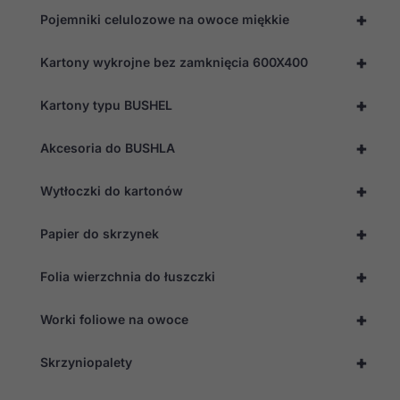
internetowa
+
Pojemniki celulozowe na owoce miękkie
działała jak
najlepiej
podczas
+
Kartony wykrojne bez zamknięcia 600X400
twojego
przejścia na nią.
Jeśli odrzucisz
+
Kartony typu BUSHEL
te pliki cookie,
niektóre funkcje
znikną ze strony
+
Akcesoria do BUSHLA
internetowej.
+
Wytłoczki do kartonów
Marketing
+
Papier do skrzynek
Udostępniając
swoje
zainteresowania i
+
Folia wierzchnia do łuszczki
zachowania
podczas
odwiedzania naszej
+
Worki foliowe na owoce
strony, zwiększasz
szansę na
zobaczenie
+
Skrzyniopalety
spersonalizowanych
treści i ofert.