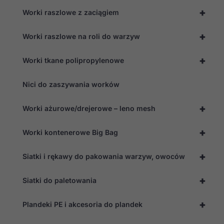
+
Worki raszlowe z zaciągiem
+
Worki raszlowe na roli do warzyw
+
Worki tkane polipropylenowe
Nici do zaszywania worków
+
Worki ażurowe/drejerowe – leno mesh
+
Worki kontenerowe Big Bag
Konieczne
+
Siatki i rękawy do pakowania warzyw, owoców
Te pliki cookie
nie są
opcjonalne. Są
+
Siatki do paletowania
one potrzebne
do
funkcjonowania
+
Plandeki PE i akcesoria do plandek
strony
internetowej.