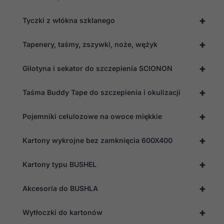
te pliki cookie,
niektóre funkcje
+
Tyczki z włókna szklanego
znikną ze strony
internetowej.
+
Tapenery, taśmy, zszywki, noże, wężyk
Marketing
+
Gilotyna i sekator do szczepienia SCIONON
Udostępniając
swoje
zainteresowania i
+
Taśma Buddy Tape do szczepienia i okulizacji
zachowania
podczas
odwiedzania naszej
+
Pojemniki celulozowe na owoce miękkie
strony, zwiększasz
szansę na
+
zobaczenie
Kartony wykrojne bez zamknięcia 600X400
spersonalizowanych
treści i ofert.
+
Kartony typu BUSHEL
+
Akcesoria do BUSHLA
+
Wytłoczki do kartonów