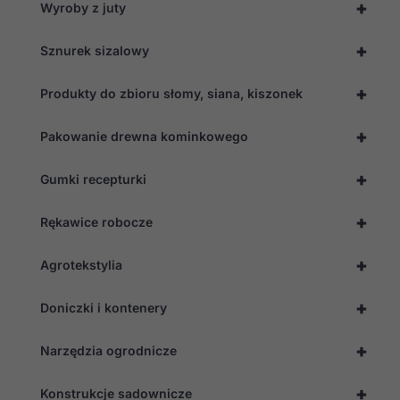
+
Wyroby z juty
Statystyka
+
Sznurek sizalowy
Abyśmy mogli
poprawić
+
funkcjonalność
Produkty do zbioru słomy, siana, kiszonek
i strukturę
strony
+
Pakowanie drewna kominkowego
internetowej,
na podstawie
tego, jak
+
Gumki recepturki
strona jest
używana.
+
Rękawice robocze
Doświadczenie
+
Agrotekstylia
Aby nasza
strona
internetowa
+
Doniczki i kontenery
działała jak
najlepiej
+
podczas
Narzędzia ogrodnicze
twojego
przejścia na nią.
+
Konstrukcje sadownicze
Jeśli odrzucisz