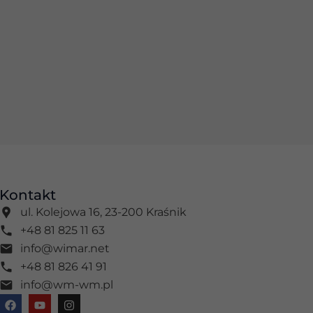
Kontakt
ul. Kolejowa 16, 23-200 Kraśnik
+48 81 825 11 63
info@wimar.net
+48 81 826 41 91
info@wm-wm.pl
F
Y
I
a
o
n