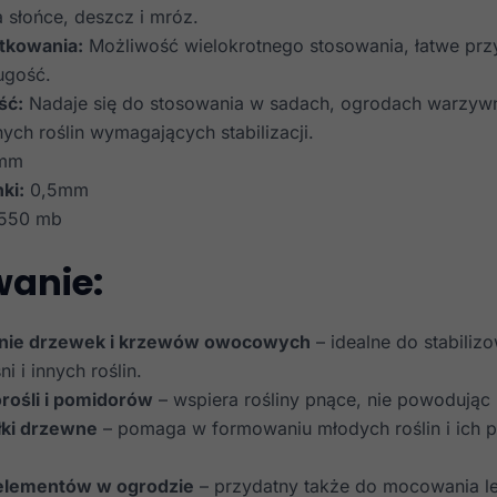
 słońce, deszcz i mróz.
tkowania:
Możliwość wielokrotnego stosowania, łatwe przy
ugość.
ść:
Nadaje się do stosowania w sadach, ogrodach warzywn
nnych roślin wymagających stabilizacji.
mm
ki:
0,5mm
550 mb
anie:
nie drzewek i krzewów owocowych
– idealne do stabilizo
i i innych roślin.
rośli i pomidorów
– wspiera rośliny pnące, nie powodując
łki drzewne
– pomaga w formowaniu młodych roślin i ich 
lementów w ogrodzie
– przydatny także do mocowania lek