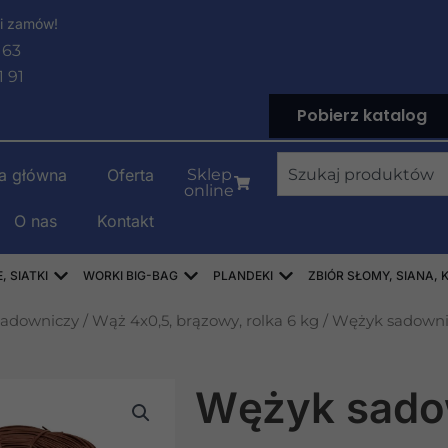
i zamów!
 63
1 91
Pobierz katalog
Wyszukiwanie
na główna
Oferta
Sklep
online
O nas
Kontakt
LENOWE
Open WORKI RASZLOWE, AŻUROWE, SIATKI
Open WORKI BIG-BAG
Open PLANDEKI
 SIATKI
WORKI BIG-BAG
PLANDEKI
ZBIÓR SŁOMY, SIANA, 
adowniczy
/
Wąż 4x0,5, brązowy, rolka 6 kg
/ Wężyk sadowni
Wężyk sado