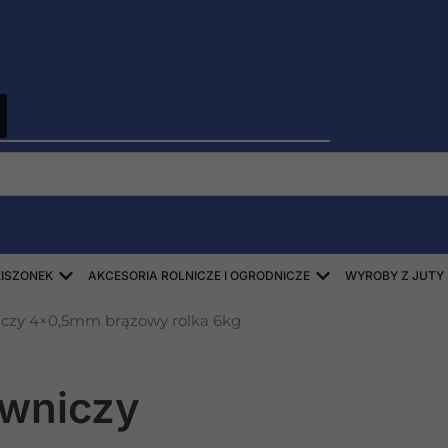
Open ZBIÓR SŁOMY, SIANA, KISZONEK
Open AKCESORIA
KISZONEK
AKCESORIA ROLNICZE I OGRODNICZE
WYROBY Z JUTY
czy 4×0,5mm brązowy rolka 6kg
wniczy