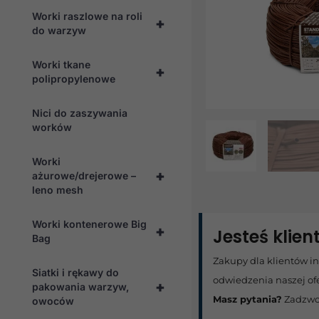
Worki raszlowe na roli
+
do warzyw
Worki tkane
+
polipropylenowe
Nici do zaszywania
worków
Worki
+
ażurowe/drejerowe –
leno mesh
Worki kontenerowe Big
+
Jesteś klie
Bag
Zakupy dla klientów i
Siatki i rękawy do
odwiedzenia naszej of
+
pakowania warzyw,
Masz pytania?
Zadzwo
owoców