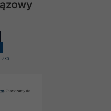
rązowy
 6 kg
wym
. Zapraszamy do