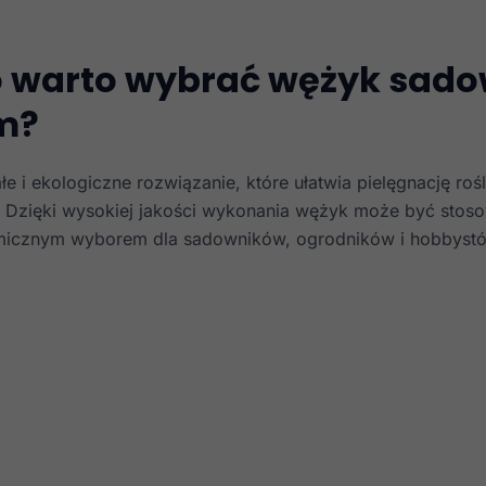
 warto wybrać wężyk sado
m?
łe i ekologiczne rozwiązanie, które ułatwia pielęgnację rośl
 Dzięki wysokiej jakości wykonania wężyk może być stoso
micznym wyborem dla sadowników, ogrodników i hobbyst
Konieczne
Te pliki cookie
nie są