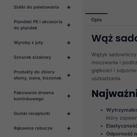
+
Siatki do paletowania
Opis
Plandeki PE i akcesoria
+
do plandek
Wąż sad
+
Wyroby z juty
Wężyk sadowniczy 
+
Sznurek sizalowy
mocowania i podtrz
giętkości i odporno
Produkty do zbioru
+
słomy, siana, kiszonek
uszkadzania.
Najważni
Pakowanie drewna
+
kominkowego
Wytrzymało
+
Gumki recepturki
który zapewn
Elastyczność
+
Rękawice robocze
Odporność n