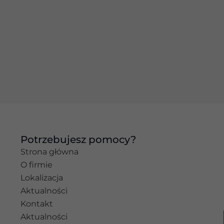
Doświadczenie
Aby nasza strona
internetowa
działała jak
najlepiej podczas
twojego
przejścia na nią.
Jeśli odrzucisz te
pliki cookie,
niektóre funkcje
znikną ze strony
internetowej.
Potrzebujesz pomocy?
Marketing
Strona główna
Udostępniając
O firmie
swoje
zainteresowania i
Lokalizacja
zachowania
Aktualności
podczas
Kontakt
odwiedzania naszej
strony, zwiększasz
Aktualności