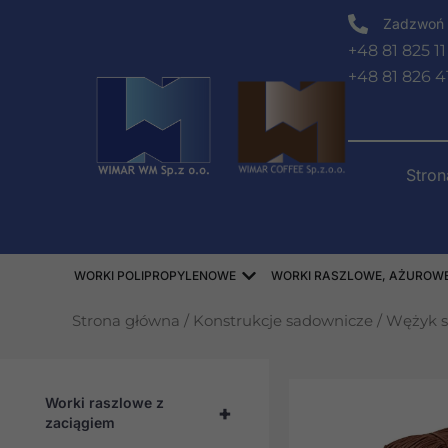
Przejdź
Zadzwoń 
do
+48 81 825 11
treści
+48 81 826 4
Stro
Open WORKI POLIPROPY
WORKI POLIPROPYLENOWE
WORKI RASZLOWE, AŻUROWE,
Strona główna
/
Konstrukcje sadownicze
/
Wężyk s
Worki raszlowe z
+
zaciągiem