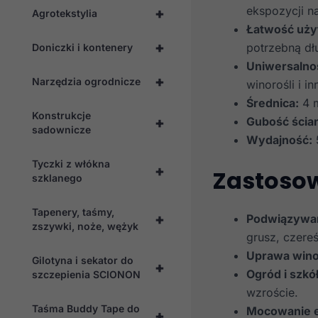
ekspozycji na
+
Agrotekstylia
Łatwość uży
+
potrzebną dł
Doniczki i kontenery
Uniwersalno
+
Narzędzia ogrodnicze
winorośli i i
Średnica:
4 
Konstrukcje
+
Gubość ścian
sadownicze
Wydajność:
Tyczki z włókna
+
Zastosow
szklanego
Tapenery, taśmy,
+
Podwiązywa
zszywki, noże, wężyk
grusz, czereśn
Uprawa wino
Gilotyna i sekator do
+
Ogród i szkó
szczepienia SCIONON
wzroście.
Taśma Buddy Tape do
Mocowanie e
+