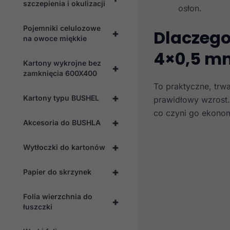
szczepienia i okulizacji
osłon.
Pojemniki celulozowe
Dlaczego
+
na owoce miękkie
4×0,5 m
Kartony wykrojne bez
+
zamknięcia 600X400
To praktyczne, trwa
+
Kartony typu BUSHEL
prawidłowy wzrost.
co czyni go ekono
+
Akcesoria do BUSHLA
+
Wytłoczki do kartonów
+
Papier do skrzynek
Folia wierzchnia do
+
łuszczki