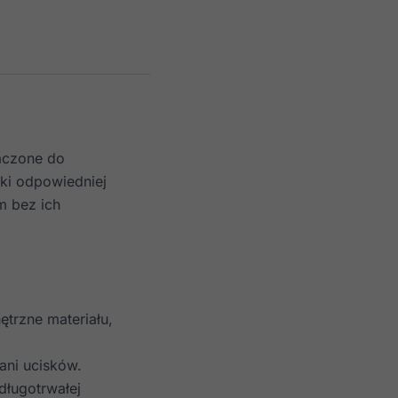
aczone do
ki odpowiedniej
m bez ich
trzne materiału,
ani ucisków.
długotrwałej