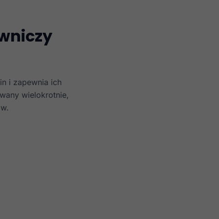
wniczy
in i zapewnia ich
wany wielokrotnie,
ów.