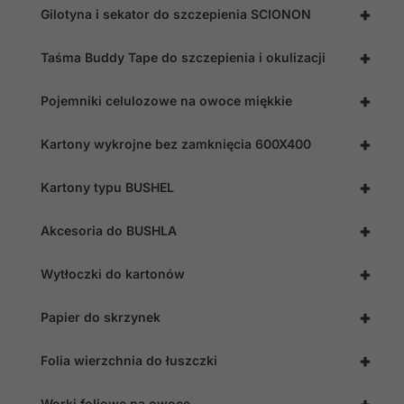
Doświadczenie
+
Gilotyna i sekator do szczepienia SCIONON
Aby nasza
strona
internetowa
+
Taśma Buddy Tape do szczepienia i okulizacji
działała jak
najlepiej
podczas
+
Pojemniki celulozowe na owoce miękkie
twojego
przejścia na nią.
Jeśli odrzucisz
+
Kartony wykrojne bez zamknięcia 600X400
te pliki cookie,
niektóre funkcje
+
znikną ze strony
Kartony typu BUSHEL
internetowej.
+
Akcesoria do BUSHLA
Marketing
+
Wytłoczki do kartonów
Udostępniając
swoje
zainteresowania i
+
Papier do skrzynek
zachowania
podczas
odwiedzania naszej
+
Folia wierzchnia do łuszczki
strony, zwiększasz
szansę na
zobaczenie
+
Worki foliowe na owoce