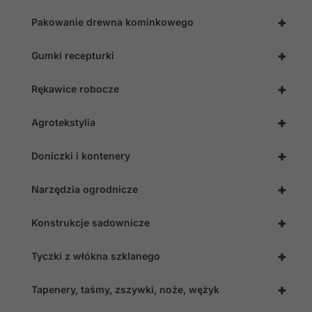
Konieczne
+
Te pliki cookie
Pakowanie drewna kominkowego
nie są
opcjonalne. Są
+
Gumki recepturki
one potrzebne
do
funkcjonowania
+
Rękawice robocze
strony
internetowej.
+
Agrotekstylia
Statystyka
+
Doniczki i kontenery
Abyśmy mogli
poprawić
funkcjonalność
+
Narzędzia ogrodnicze
i strukturę
strony
+
internetowej,
Konstrukcje sadownicze
na podstawie
tego, jak
+
Tyczki z włókna szklanego
strona jest
używana.
+
Tapenery, taśmy, zszywki, noże, wężyk