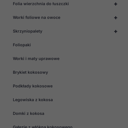
szansę na
+
Folia wierzchnia do łuszczki
zobaczenie
spersonalizowanych
+
treści i ofert.
Worki foliowe na owoce
+
Skrzyniopalety
Foliopaki
Worki i maty uprawowe
Brykiet kokosowy
Podkłady kokosowe
Legowiska z kokosa
Domki z kokosa
Gałęzie z włókna kokosowego