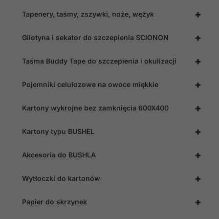
+
Tapenery, taśmy, zszywki, noże, wężyk
Doświadczenie
Aby nasza
strona
+
Gilotyna i sekator do szczepienia SCIONON
internetowa
działała jak
najlepiej
+
Taśma Buddy Tape do szczepienia i okulizacji
podczas
twojego
przejścia na nią.
+
Pojemniki celulozowe na owoce miękkie
Jeśli odrzucisz
te pliki cookie,
+
niektóre funkcje
Kartony wykrojne bez zamknięcia 600X400
znikną ze strony
internetowej.
+
Kartony typu BUSHEL
+
Akcesoria do BUSHLA
Marketing
Udostępniając
swoje
+
Wytłoczki do kartonów
zainteresowania i
zachowania
podczas
+
Papier do skrzynek
odwiedzania naszej
strony, zwiększasz