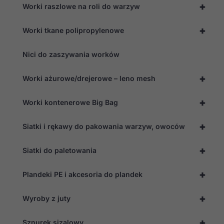
+
Worki raszlowe na roli do warzyw
+
Worki tkane polipropylenowe
Nici do zaszywania worków
+
Worki ażurowe/drejerowe – leno mesh
+
Worki kontenerowe Big Bag
+
Siatki i rękawy do pakowania warzyw, owoców
+
Siatki do paletowania
+
Plandeki PE i akcesoria do plandek
+
Wyroby z juty
+
Sznurek sizalowy