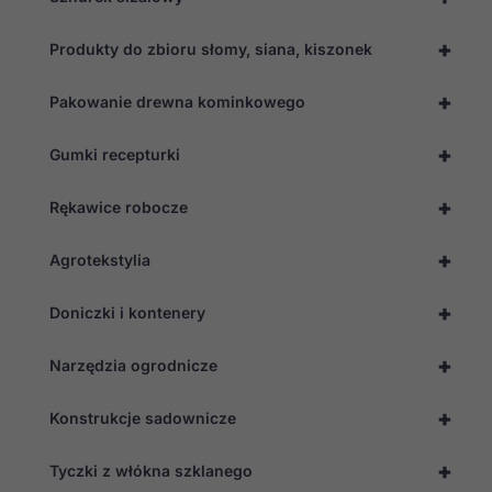
Konieczne
+
Produkty do zbioru słomy, siana, kiszonek
Te pliki cookie
nie są
+
Pakowanie drewna kominkowego
opcjonalne. Są
one potrzebne
do
+
Gumki recepturki
funkcjonowania
strony
internetowej.
+
Rękawice robocze
+
Agrotekstylia
Statystyka
Abyśmy mogli
poprawić
+
Doniczki i kontenery
funkcjonalność
i strukturę
+
strony
Narzędzia ogrodnicze
internetowej,
na podstawie
+
Konstrukcje sadownicze
tego, jak
strona jest
używana.
+
Tyczki z włókna szklanego